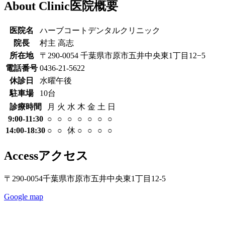
About Clinic
医院概要
医院名
ハーブコートデンタルクリニック
院長
村主 高志
所在地
〒290-0054
千葉県市原市五井中央東1丁目12−5
電話番号
0436-21-5622
休診日
水曜午後
駐車場
10台
診療時間
月
火
水
木
金
土
日
9:00-11:30
○
○
○
○
○
○
○
14:00-18:30
○
○
休
○
○
○
○
Access
アクセス
〒290-0054
千葉県市原市五井中央東1丁目12-5
Google map