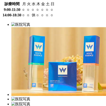
診療時間
月
火
水
木
金
土
日
9:00-11:30
○
○
○
○
○
○
○
14:00-18:30
○
○
休
○
○
○
○